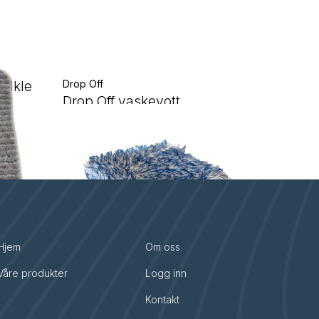
ndkle
Drop Off
Drop Off vaskevott
Hjem
Om oss
Våre produkter
Logg inn
Kontakt