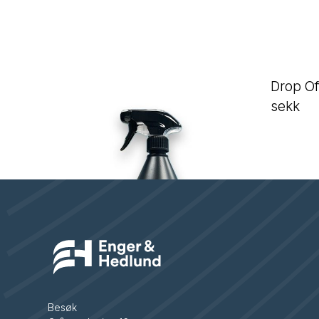
Keramisk Shampoo
Drop O
sekk
Besøk