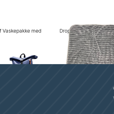
ff Vaskepakke med
Drop Off hybrid tørkehå