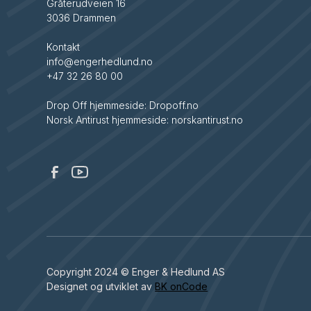
Gråterudveien 16
3036 Drammen
Kontakt
info@engerhedlund.no
+47 32 26 80 00
Drop Off hjemmeside: Dropoff.no
Norsk Antirust hjemmeside: norskantirust.no
Copyright 2024 © Enger & Hedlund AS
Designet og utviklet av
BK onCode