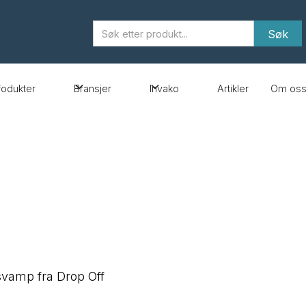
rodukter
Bransjer
Invako
Artikler
Om os
svamp fra Drop Off