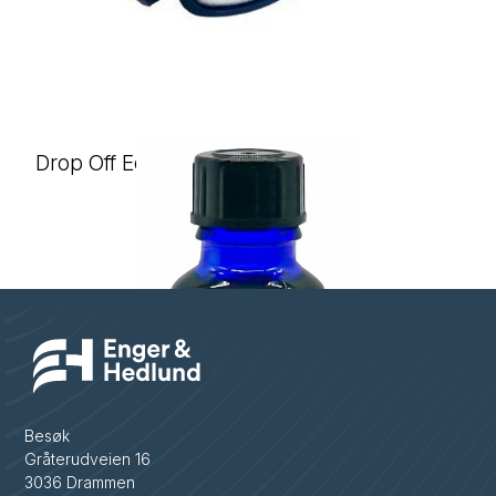
Drop Off Eco
Besøk
Gråterudveien 16
3036 Drammen