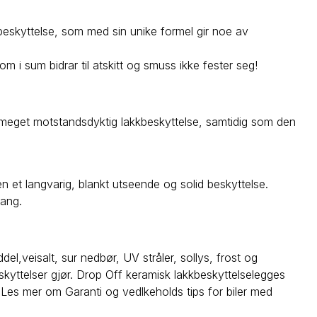
beskyttelse, som med sin unike formel gir noe av
som i sum bidrar til atskitt og smuss ikke fester seg!
meget motstandsdyktig lakkbeskyttelse, samtidig som den
 et langvarig, blankt utseende og solid beskyttelse.
gang.
el,veisalt, sur nedbør, UV stråler, sollys, frost og
eskyttelser gjør. Drop Off keramisk lakkbeskyttelselegges
 Les mer om Garanti og vedlkeholds tips for biler med