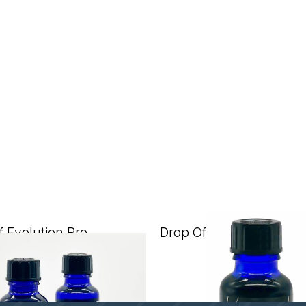
f Evolution Pro
Drop Off Eco