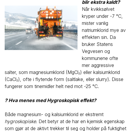
blir ekstra kaldt?
Når kvikksølvet
kryper under -7 °C,
mister vanlig
natriumklorid mye av
effekten sin. Da
bruker Statens
Vegvesen og
kommunene ofte
mer aggressive
salter, som magnesiumklorid (MgCl₂) eller kalsiumklorid
(CaCl₂), ofte i flytende form (saltlake, eller slurry). Disse
fungerer som tinemidler helt ned mot -25 °C.
? Hva menes med Hygroskopisk effekt?
Både magnesium- og kalsiumklorid er ekstremt
hygroskopiske
. Det betyr at de har en kjemisk egenskap
som gjør at de aktivt trekker til seg og holder på fuktighet