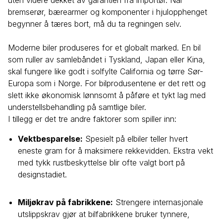
uten videre dekket av garantien fra importør. Når
bremserør, bærearmer og komponenter i hjulopphenget
begynner å tæres bort, må du ta regningen selv.
Moderne biler produseres for et globalt marked. En bil
som ruller av samlebåndet i Tyskland, Japan eller Kina,
skal fungere like godt i solfylte California og tørre Sør-
Europa som i Norge. For bilprodusentene er det rett og
slett ikke økonomisk lønnsomt å påføre et tykt lag med
understellsbehandling på samtlige biler.
I tillegg er det tre andre faktorer som spiller inn:
Vektbesparelse:
Spesielt på elbiler teller hvert
eneste gram for å maksimere rekkevidden. Ekstra vekt
med tykk rustbeskyttelse blir ofte valgt bort på
designstadiet.
Miljøkrav på fabrikkene:
Strengere internasjonale
utslippskrav gjør at bilfabrikkene bruker tynnere,