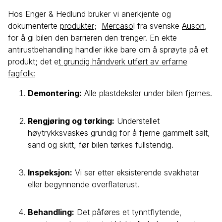
Hos Enger & Hedlund bruker vi anerkjente og
dokumenterte
produkter
;
Mercaso
l fra svenske
Auson
,
for å gi bilen den barrieren den trenger. En ekte
antirustbehandling handler ikke bare om å sprøyte på et
produkt; det e
t grundig håndverk utført av erfarne
fagfolk:
Demontering:
Alle plastdeksler under bilen fjernes.
Rengjøring og tørking:
Understellet
høytrykksvaskes grundig for å fjerne gammelt salt,
sand og skitt, før bilen tørkes fullstendig.
Inspeksjon:
Vi ser etter eksisterende svakheter
eller begynnende overflaterust.
Behandling:
Det påføres et tynntflytende,