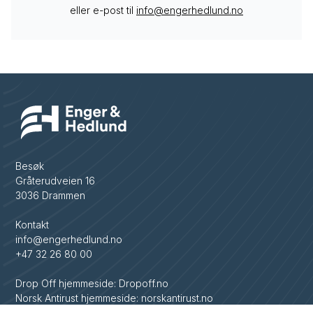
eller e-post til
info@engerhedlund.no
Besøk
Gråterudveien 16
3036 Drammen
Kontakt
info@engerhedlund.no
+47 32 26 80 00
Drop Off hjemmeside: Dropoff.no
Norsk Antirust hjemmeside: norskantirust.no