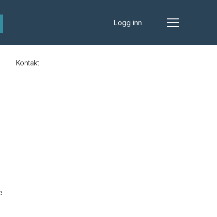
Logg inn
s
Kontakt
e