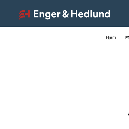
Hjem
P