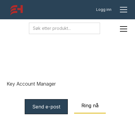
Logg inn
Ole Christian Moseby
Key Account Manager
Ring nå
Send e-post